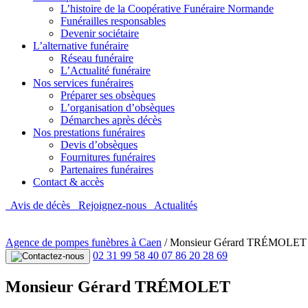
L’histoire de la Coopérative Funéraire Normande
Funérailles responsables
Devenir sociétaire
L’alternative funéraire
Réseau funéraire
L’Actualité funéraire
Nos services funéraires
Préparer ses obsèques
L’organisation d’obsèques
Démarches après décès
Nos prestations funéraires
Devis d’obsèques
Fournitures funéraires
Partenaires funéraires
Contact & accès
Avis de décès
Rejoignez-nous
Actualités
Agence de pompes funèbres à Caen
/
Monsieur Gérard TRÉMOLET
02 31 99 58 40
07 86 20 28 69
Monsieur Gérard TRÉMOLET