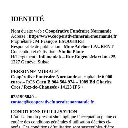
IDENTITÉ
Nom du site web :
Coopérative Funéraire Normande
Adresse :
https//www.cooperativefunerairenormande.fr
Propriétaire :
M François ESQUERRE
Responsable de publication :
Mme Adeline LAURENT
Conception et réalisation :
Studio Plune
Hébergement :
Infomaniak – Rue Eugène-Marziano 25,
1227 Genève, Suisse
PERSONNE MORALE
Coopérative Funéraire Normande
au capital de
6 000
euros
– RCS
Caen B 904 504 974
–
1089 Bd Charles
Cros / Rez-de-Chaussée / 14123 IFS
>
0231995840
–
contact@cooperativefunerairenormande.fr
CONDITIONS D’UTILISATION
L’utilisation du présent site implique l’acceptation pleine et
entière des conditions générales d’utilisation décrites ci-
après. Ces conditions d’utilisation sont susceptibles d’être