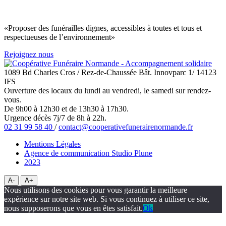
«Proposer des funérailles dignes, accessibles à toutes et tous et
respectueuses de l’environnement»
Rejoignez nous
1089 Bd Charles Cros / Rez-de-Chaussée Bât. Innovparc 1/ 14123
IFS
Ouverture des locaux du lundi au vendredi, le samedi sur rendez-
vous.
De 9h00 à 12h30 et de 13h30 à 17h30.
Urgence décès 7j/7 de 8h à 22h.
02 31 99 58 40
/
contact@cooperativefunerairenormande.fr
Mentions Légales
Agence de communication Studio Plune
2023
A-
A+
Nous utilisons des cookies pour vous garantir la meilleure
expérience sur notre site web. Si vous continuez à utiliser ce site,
nous supposerons que vous en êtes satisfait.
Ok