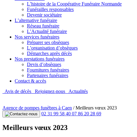
L’histoire de la Coopérative Funéraire Normande
Funérailles responsables
Devenir sociétaire
L’alternative funéraire
Réseau funéraire
L’Actualité funéraire
Nos services funéraires
Préparer ses obsèques
L’organisation d’obsèques
Démarches après décès
Nos prestations funéraires
Devis d’obsèques
Fournitures funéraires
Partenaires funéraires
Contact & accès
Avis de décès
Rejoignez-nous
Actualités
Agence de pompes funèbres à Caen
/
Meilleurs vœux 2023
02 31 99 58 40
07 86 20 28 69
Meilleurs vœux 2023