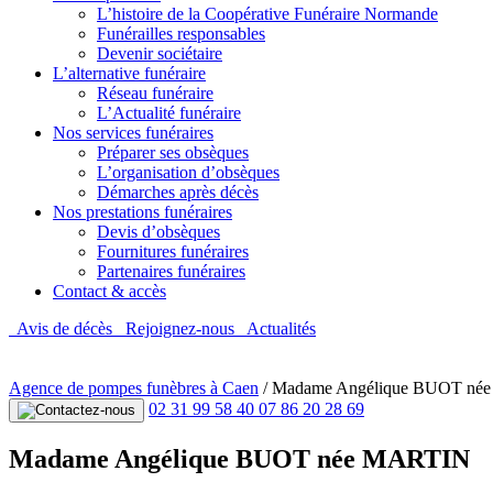
L’histoire de la Coopérative Funéraire Normande
Funérailles responsables
Devenir sociétaire
L’alternative funéraire
Réseau funéraire
L’Actualité funéraire
Nos services funéraires
Préparer ses obsèques
L’organisation d’obsèques
Démarches après décès
Nos prestations funéraires
Devis d’obsèques
Fournitures funéraires
Partenaires funéraires
Contact & accès
Avis de décès
Rejoignez-nous
Actualités
Agence de pompes funèbres à Caen
/
Madame Angélique BUOT né
02 31 99 58 40
07 86 20 28 69
Madame Angélique BUOT née MARTIN